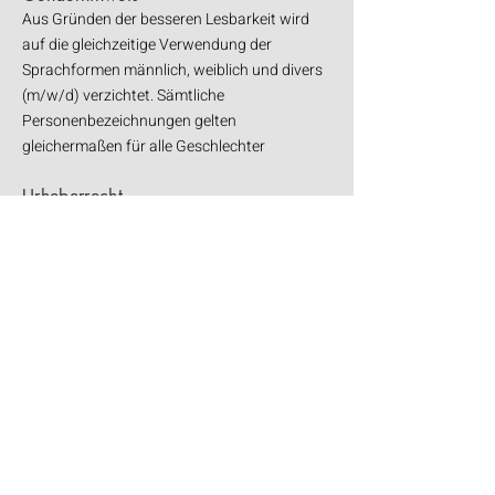
Aus Gründen der besseren Lesbarkeit wird
auf die gleichzeitige Verwendung der
Sprachformen männlich, weiblich und divers
(m/w/d) verzichtet. Sämtliche
Personenbezeichnungen gelten
gleichermaßen für alle Geschlechter​
Urheberrecht
Die durch uns erstellten Inhalte und Werke
auf diesen Seiten unterliegen dem deutschen
Urheberrecht. Beiträge Dritter sind als solche
gekennzeichnet. Die Vervielfältigung,
Bearbeitung, Verbreitung und jede Art der
Verwertung außerhalb der Grenzen des
Urheberrechtes bedürfen unserer
schriftlichen Zustimmung. Wir sind bemüht,
stets die Urheberrechte anderer zu beachten
bzw. auf selbst erstellte sowie lizenzfreie
Werke zurückzugreifen. ​ Sämtliche auf dieser